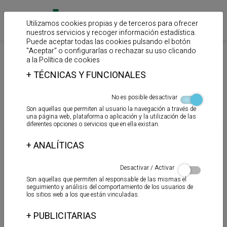
Utilizamos cookies propias y de terceros para ofrecer
nuestros servicios y recoger información estadística.
Puede aceptar todas las cookies pulsando el botón
"Aceptar" o configurarlas o rechazar su uso clicando
>
>
Inicio
Productos
Adhesivos para pavimentos
a la
Política de cookies
+
TÉCNICAS Y FUNCIONALES
Adhesivos para PVC,
No es posible desactivar
linóleo y moqueta
Son aquellas que permiten al usuario la navegación a través de
una página web, plataforma o aplicación y la utilización de las
diferentes opciones o servicios que en ella existan.
+
ANALÍTICAS
Desactivar / Activar
Son aquellas que permiten al responsable de las mismas el
seguimiento y análisis del comportamiento de los usuarios de
los sitios web a los que están vinculadas.
+
PUBLICITARIAS