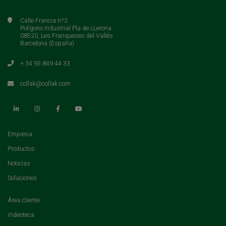
Calle Francia nº3
Polígono Industrial Pla de LLerona
08520, Les Franqueses del Vallés
Barcelona (España)
+ 34 93 849 44 33
collak@collak.com
(current)
Empresa
(current)
Productos
(current)
Noticias
(current)
Soluciones
(current)
Área cliente
(current)
Videoteca