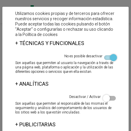
Utilizamos cookies propias y de terceros para ofrecer
nuestros servicios y recoger información estadística.
Puede aceptar todas las cookies pulsando el botón
"Aceptar" o configurarlas o rechazar su uso clicando
>
Inicio
Productos
a la
Política de cookies
+
TÉCNICAS Y FUNCIONALES
Aerosoles
No es posible desactivar
Son aquellas que permiten al usuario la navegación a través de
una página web, plataforma o aplicación y la utilización de las
diferentes opciones o servicios que en ella existan.
+
ANALÍTICAS
Desactivar / Activar
Son aquellas que permiten al responsable de las mismas el
seguimiento y análisis del comportamiento de los usuarios de
los sitios web a los que están vinculadas.
+
PUBLICITARIAS