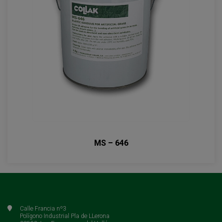
MS – 646
Calle Francia nº3
Polígono Industrial Pla de LLerona