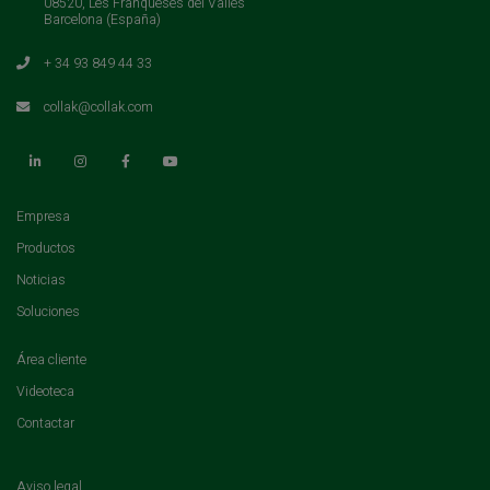
08520, Les Franqueses del Vallés
Barcelona (España)
+ 34 93 849 44 33
collak@collak.com
(current)
Empresa
(current)
Productos
(current)
Noticias
(current)
Soluciones
(current)
Área cliente
(current)
Videoteca
(current)
Contactar
Aviso legal