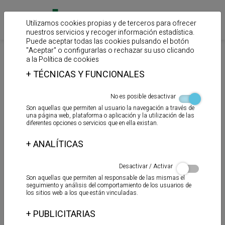
Utilizamos cookies propias y de terceros para ofrecer
nuestros servicios y recoger información estadística.
Puede aceptar todas las cookies pulsando el botón
"Aceptar" o configurarlas o rechazar su uso clicando
>
>
Inicio
Productos
Adhesivos para pavimentos
a la
Política de cookies
+
TÉCNICAS Y FUNCIONALES
Adhesivos para suelos
No es posible desactivar
deportivos
Son aquellas que permiten al usuario la navegación a través de
una página web, plataforma o aplicación y la utilización de las
diferentes opciones o servicios que en ella existan.
+
ANALÍTICAS
Desactivar / Activar
Son aquellas que permiten al responsable de las mismas el
seguimiento y análisis del comportamiento de los usuarios de
los sitios web a los que están vinculadas.
+
PUBLICITARIAS