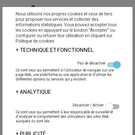
Nous utilisons nos propres cookies et ceux de tiers
pour proposer nos services et collecter des
informations statistiques. Vous pouvez accepter tous
les cookies en appuyant sur le bouton "Accepter" ou
>
>
Home
Produits
Colles pour tuyaux en PVC
configurer ou refuser leur utilisation en cliquant sur
Politique de cookies
Solvants de nettoyage et
+
TECHNIQUE ET FONCTIONNEL
lubrifiants pour joints
Pas de désactiver
Ce sont ceux qui permettent à l'utilisateur de naviguer sur une
page Web, une plate-forme ou une application et d'utiliser les
différentes options ou services qui y existent.
+
ANALYTIQUE
Désactiver / Activer
Ce sont ceux qui permettent à leur responsable de surveiller et
d'analyser le comportement des utilisateurs des sites Web
auxquels ils sont liés.
+
PUBLICITÉ