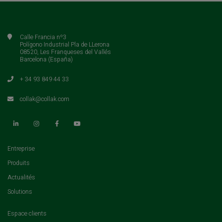
Calle Francia nº3
Polígono Industrial Pla de LLerona
08520, Les Franqueses del Vallés
Barcelona (España)
+ 34 93 849 44 33
collak@collak.com
(current)
Entreprise
(current)
Produits
(current)
Actualités
(current)
Solutions
(current)
Espace clients