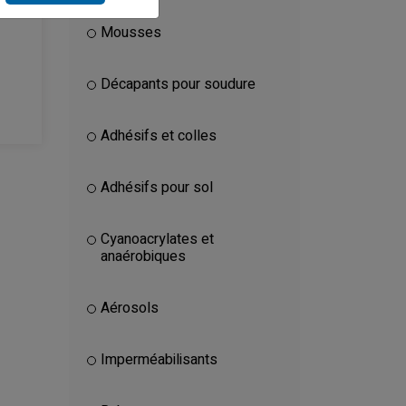
Mousses
Décapants pour soudure
Adhésifs et colles
Adhésifs pour sol
Cyanoacrylates et
anaérobiques
Aérosols
Imperméabilisants