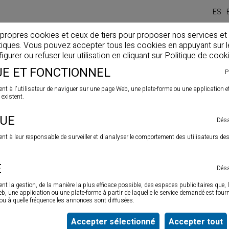
ES
 propres cookies et ceux de tiers pour proposer nos services et
stiques. Vous pouvez accepter tous les cookies en appuyant sur 
Home
Entreprise
Produits
Actualités
Solutio
gurer ou refuser leur utilisation en cliquant sur
Politique de cook
E ET FONCTIONNEL
P
nt à l'utilisateur de naviguer sur une page Web, une plate-forme ou une application et d
 existent.
QUE
Désa
ent à leur responsable de surveiller et d'analyser le comportement des utilisateurs de
É
Désa
nt la gestion, de la manière la plus efficace possible, des espaces publicitaires que, l
 une application ou une plate-forme à partir de laquelle le service demandé est fourni
. ou à quelle fréquence les annonces sont diffusées.
Accepter sélectionné
Accepter tout