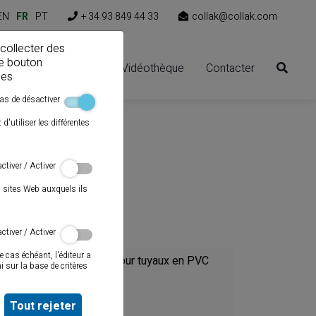
EN
FR
PT
+ 34 93 849 44 33
collak@collak.com
 collecter des
le bouton
ns
Espace clients
Vidéothèque
Contacter
ies
as de désactiver
'utiliser les différentes
ctiver / Activer
s sites Web auxquels ils
Catégorie
ctiver / Activer
e cas échéant, l'éditeur a
Colles pour tuyaux en PVC
 sur la base de critères
Mastics
Tout rejeter