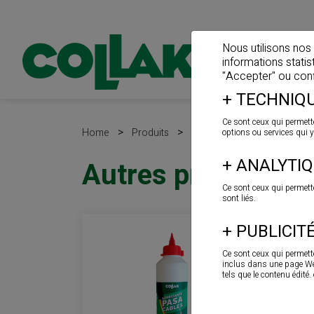
Nous utilisons nos
informations stati
"Accepter" ou confi
+
TECHNIQU
Ce sont ceux qui permette
>
>
Home
Produits
Produits auxiliaires
options ou services qui y
+
ANALYTI
Autres produits
Ce sont ceux qui permett
sont liés.
+
PUBLICIT
Ce sont ceux qui permette
inclus dans une page Web,
tels que le contenu édité