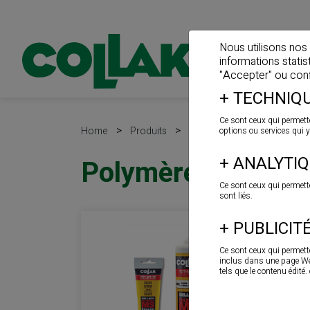
Nous utilisons nos
informations stati
"Accepter" ou confi
+
TECHNIQU
Ce sont ceux qui permette
>
>
Home
Produits
Mastics
options ou services qui y
+
ANALYTI
Polymères MS
Ce sont ceux qui permett
sont liés.
+
PUBLICIT
Ce sont ceux qui permette
inclus dans une page Web,
tels que le contenu édité