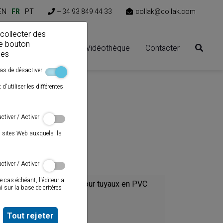
EN
FR
PT
+ 34 93 849 44 33
collak@collak.com
 collecter des
le bouton
ns
Espace clients
Vidéothèque
Contacter
ies
as de désactiver
'utiliser les différentes
ctiver / Activer
s sites Web auxquels ils
Catégorie
ctiver / Activer
e cas échéant, l'éditeur a
Colles pour tuyaux en PVC
 sur la base de critères
Mastics
Tout rejeter