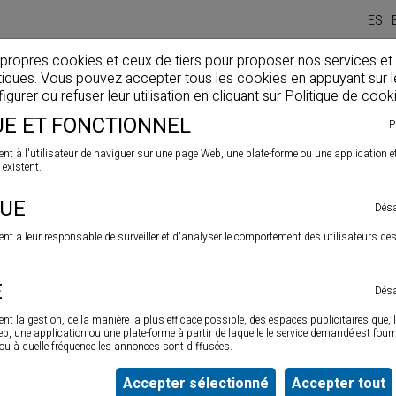
ES
 propres cookies et ceux de tiers pour proposer nos services et
stiques. Vous pouvez accepter tous les cookies en appuyant sur 
Home
Entreprise
Produits
Actualités
Solutio
gurer ou refuser leur utilisation en cliquant sur
Politique de cook
E ET FONCTIONNEL
P
nt à l'utilisateur de naviguer sur une page Web, une plate-forme ou une application et d
 existent.
QUE
Désa
ent à leur responsable de surveiller et d'analyser le comportement des utilisateurs de
É
Désa
nt la gestion, de la manière la plus efficace possible, des espaces publicitaires que, l
 une application ou une plate-forme à partir de laquelle le service demandé est fourni
. ou à quelle fréquence les annonces sont diffusées.
Accepter sélectionné
Accepter tout