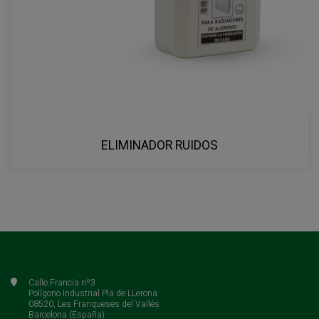
ELIMINADOR RUIDOS
Calle Francia nº3
Polígono Industrial Pla de LLerona
08520, Les Franqueses del Vallés
Barcelona (España)