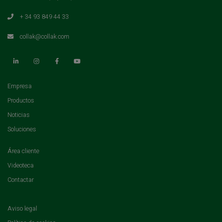
+ 34 93 849 44 33
collak@collak.com
(current)
Empresa
(current)
Productos
(current)
Noticias
(current)
Soluciones
(current)
Área cliente
(current)
Videoteca
(current)
Contactar
Aviso legal