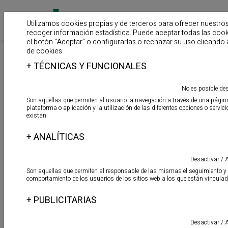
Utilizamos cookies propias y de terceros para ofrecer nuestros
recoger información estadística. Puede aceptar todas las coo
el botón "Aceptar" o configurarlas o rechazar su uso clicando 
de cookies
>
>
>
Inicio
Productos
Productos auxiliares
Desatascadores y
+
TÉCNICAS Y FUNCIONALES
limpiadores
BIO-TOT
No es posible de
Son aquellas que permiten al usuario la navegación a través de una págin
plataforma o aplicación y la utilización de las diferentes opciones o servici
existan.
+
ANALÍTICAS
Desactivar /
Son aquellas que permiten al responsable de las mismas el seguimiento y 
comportamiento de los usuarios de los sitios web a los que están vincula
+
PUBLICITARIAS
Desactivar /