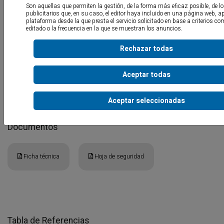
Son aquellas que permiten la gestión, de la forma más eficaz posible, de l
publicitarios que, en su caso, el editor haya incluido en una página web, ap
plataforma desde la que presta el servicio solicitado en base a criterios co
editado o la frecuencia en la que se muestran los anuncios.
Rechazar todas
Líquido que mantiene limpios desagües y tuberías
eliminando los
malos olores
y reduciendo el riesgo de atascos. Elimina
Aceptar todas
biológicamente grasas y otros residuos. Desarrolla su acción
durante las 8 horas siguientes a su aplicación.
Aceptar seleccionadas
Documentos
Ficha técnica
Hoja de seguridad
Tabla de Referencias