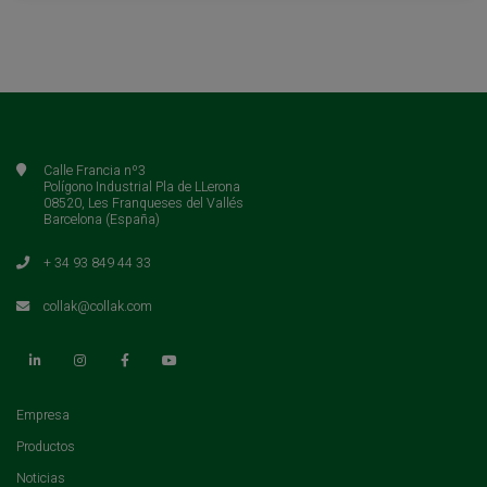
Calle Francia nº3
Polígono Industrial Pla de LLerona
08520, Les Franqueses del Vallés
Barcelona (España)
+ 34 93 849 44 33
collak@collak.com
(current)
Empresa
(current)
Productos
(current)
Noticias