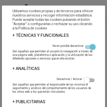
Utilizamos cookies propias y de terceros para ofrecer
nuestros servicios y recoger información estadística.
Puede aceptar todas las cookies pulsando el botón
"Aceptar" o configurarlas o rechazar su uso clicando
>
>
>
Inicio
Productos
Selladores
Polímeros MS
a la
Política de cookies
+
TÉCNICAS Y FUNCIONALES
TOT - MS RAPID
No es posible desactivar
Son aquellas que permiten al usuario la navegación a través de
una página web, plataforma o aplicación y la utilización de las
diferentes opciones o servicios que en ella existan.
+
ANALÍTICAS
Desactivar / Activar
Son aquellas que permiten al responsable de las mismas el
seguimiento y análisis del comportamiento de los usuarios de
los sitios web a los que están vinculadas.
+
PUBLICITARIAS