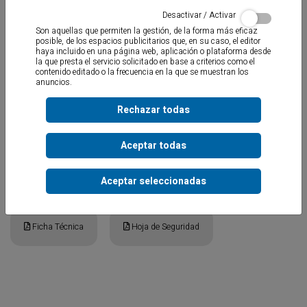
Desactivar / Activar
Son aquellas que permiten la gestión, de la forma más eficaz
posible, de los espacios publicitarios que, en su caso, el editor
haya incluido en una página web, aplicación o plataforma desde
la que presta el servicio solicitado en base a criterios como el
contenido editado o la frecuencia en la que se muestran los
Adhesivo sellador elástico ultra rápido de polímero MS para el
anuncios.
pegado de la mayoría de materiales utilizados en la construcción
.
Excelente adhesión sobre metales, cerámica, vidrio, PVC, espejos,
Rechazar todas
mármol, poliestireno expandido, etc. Ideal para la colocación de
zócalos, conductos, tejas, marcos, paredes decorativas, etc.
Aplicable sobre superficies húmedas. Pintable y sin olor
.
Aceptar todas
Aceptar seleccionadas
Documentos
Ficha Técnica
Hoja de Seguridad