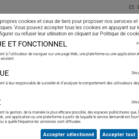
ES
 propres cookies et ceux de tiers pour proposer nos services et
stiques. Vous pouvez accepter tous les cookies en appuyant sur 
Home
Entreprise
Produits
Actualités
Solutio
gurer ou refuser leur utilisation en cliquant sur
Politique de cook
E ET FONCTIONNEL
P
nt à l'utilisateur de naviguer sur une page Web, une plate-forme ou une application et d
>
iques
Cyanoacrylates
 existent.
QUE
Désa
ent à leur responsable de surveiller et d'analyser le comportement des utilisateurs de
Cyanoacrylate professionnel
de grande résistance et
É
Désa
instantané pour coller la plupart des matériaux utilisés
dans l’industrie et la construction tels que: acier,
nt la gestion, de la manière la plus efficace possible, des espaces publicitaires que, l
plastique, verre, PVC, etc.
 une application ou une plate-forme à partir de laquelle le service demandé est fourni
. ou à quelle fréquence les annonces sont diffusées.
Accepter sélectionné
Accepter tout