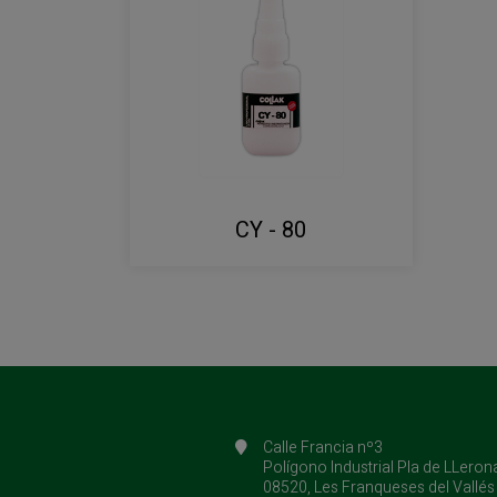
CY - 80
Calle Francia nº3
Polígono Industrial Pla de LLeron
08520, Les Franqueses del Vallés