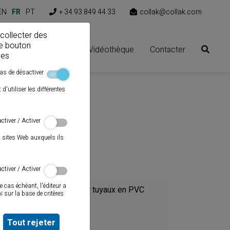
EN
FR
PT
+ 34 93 849 44 33
collak@collak.com
 collecter des
le bouton
ns
Espace clients
Vidéothèque
Contacter
ies
as de désactiver
'utiliser les différentes
ctiver / Activer
s sites Web auxquels ils
Catégorie
ctiver / Activer
e cas échéant, l'éditeur a
Colles pour tuyaux en PVC
 sur la base de critères
Mastics
Tout rejeter