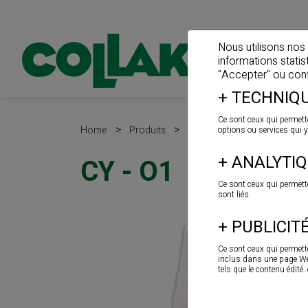
Nous utilisons nos
informations stati
"Accepter" ou confi
+
TECHNIQU
Ce sont ceux qui permette
>
>
Home
Produits
Cyanoacrylates et anaérob
options ou services qui y
+
ANALYTI
CY - O1
Ce sont ceux qui permett
sont liés.
+
PUBLICIT
Ce sont ceux qui permette
inclus dans une page Web,
tels que le contenu édité