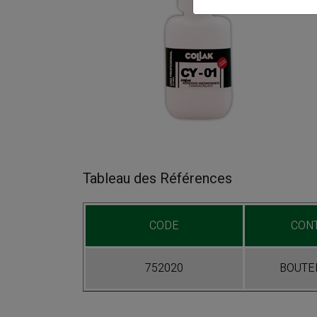
Tableau des Références
CODE
CON
752020
BOUTEI