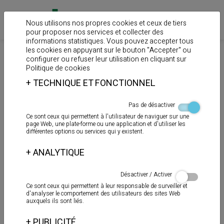
Nous utilisons nos propres cookies et ceux de tiers
pour proposer nos services et collecter des
informations statistiques. Vous pouvez accepter tous
les cookies en appuyant sur le bouton "Accepter" ou
>
>
>
Home
Produits
Mastics
Mastics et silicones pour hautes
configurer ou refuser leur utilisation en cliquant sur
Politique de cookies
températures
+
TECHNIQUE ET FONCTIONNEL
S - 50
Pas de désactiver
Ce sont ceux qui permettent à l'utilisateur de naviguer sur une
page Web, une plate-forme ou une application et d'utiliser les
différentes options ou services qui y existent.
+
ANALYTIQUE
Désactiver / Activer
Ce sont ceux qui permettent à leur responsable de surveiller et
d'analyser le comportement des utilisateurs des sites Web
auxquels ils sont liés.
+
PUBLICITÉ