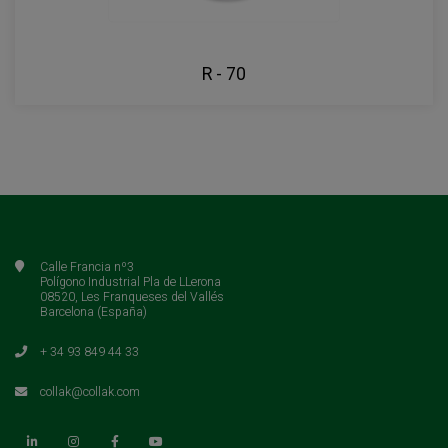
R - 70
Calle Francia nº3
Polígono Industrial Pla de LLerona
08520, Les Franqueses del Vallés
Barcelona (España)
+ 34 93 849 44 33
collak@collak.com