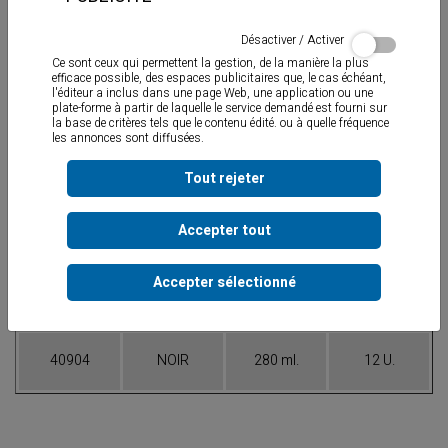
Désactiver / Activer
Ce sont ceux qui permettent la gestion, de la manière la plus
efficace possible, des espaces publicitaires que, le cas échéant,
l'éditeur a inclus dans une page Web, une application ou une
plate-forme à partir de laquelle le service demandé est fourni sur
la base de critères tels que le contenu édité. ou à quelle fréquence
Silicone acide
pour la formation d’articulations élastiques dans les
les annonces sont diffusées.
installations industrielles exposées à des températures élevées
(gaines, cuisinières, etc.)
Permet un service continu jusqu’à 250°C.
Tout rejeter
Accepter tout
Tableau des Références
Accepter sélectionné
CODE
COULEUR
CAPACITÉ
EMBAL.
40904
NOIR
280 ml.
12 U.