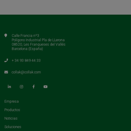
Calle Francia nº3
Polígono Industrial Pla de LLerona
08520, Les Franqueses del Vallés
Barcelona (España)
+ 34 93 849 44 33
collak@collak.com
(current)
Empresa
(current)
Productos
(current)
Noticias
(current)
Soluciones