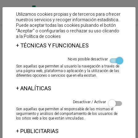
Utilizamos cookies propias y de terceros para ofrecer
nuestros servicios y recoger información estadística.
Puede aceptar todas las cookies pulsando el botón
"Aceptar" o configurarlas o rechazar su uso clicando
>
>
>
Inicio
Productos
Adhesivos para tuberías de PVC
Disolventes
a la
Política de cookies
y lubricantes
+
TÉCNICAS Y FUNCIONALES
LUBRICANTE GEL
No es posible desactivar
Son aquellas que permiten al usuario la navegación a través de
una página web, plataforma o aplicación y la utilización de las
diferentes opciones o servicios que en ella existan.
+
ANALÍTICAS
Desactivar / Activar
Son aquellas que permiten al responsable de las mismas el
seguimiento y análisis del comportamiento de los usuarios de
los sitios web a los que están vinculadas.
+
PUBLICITARIAS