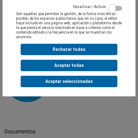
Desactivar / Activar
Son aquellas que permiten la gestión, de la forma más eficaz
posible, de los espacios publicitarios que, en su caso, el editor
haya incluido en una página web, aplicación o plataforma desde
la que presta el servicio solicitado en base a criterios como el
contenido editado o la frecuencia en la que se muestran los
anuncios.
Lubricante gel de muy baja alcalinidad
especialmente indicado para
lubricar las juntas elásticas de tuberías plásticas y facilitar su
Rechazar todas
instalación. No descuelga.
Aceptar todas
Aceptar seleccionadas
Documentos